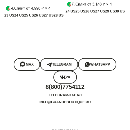
Я.Сплит от 3,148 ₽ × 4
Я.Сплит от 4,998 ₽ × 4
24 US
25 US
26 US
27 US
29 US
30 US
23 US
24 US
25 US
26 US
27 US
28 US
MAX
TELEGRAM
WHATSAPP
VK
8(800)7754112
TELEGRAM-КАНАЛ
INFO@GRANDEBOUTIQUE.RU
покупателям