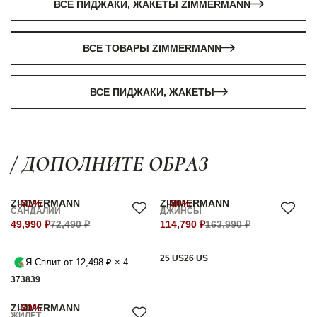
ВСЕ ПИДЖАКИ, ЖАКЕТЫ ZIMMERMANN
ВСЕ ТОВАРЫ ZIMMERMANN
ВСЕ ПИДЖАКИ, ЖАКЕТЫ
/ ДОПОЛНИТЕ ОБРАЗ
ZIMMERMANN
-31%
ZIMMERMANN
-30%
САНДАЛИИ
ДЖИНСЫ
49,990 ₽
72,490 ₽
114,790 ₽
163,990 ₽
25 US
26 US
Я.Сплит от 12,498 ₽ × 4
37
38
39
ZIMMERMANN
-30%
ЖИЛЕТ