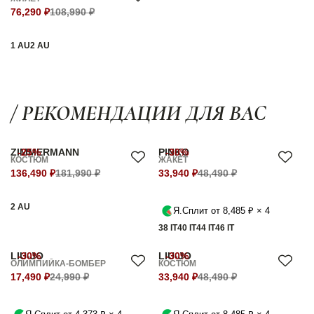
76,290 ₽
108,990 ₽
1 AU
2 AU
/ РЕКОМЕНДАЦИИ ДЛЯ ВАС
ZIMMERMANN
-25%
PINKO
-30%
КОСТЮМ
ЖАКЕТ
136,490 ₽
181,990 ₽
33,940 ₽
48,490 ₽
2 AU
Я.Сплит от 8,485 ₽ × 4
38 IT
40 IT
44 IT
46 IT
LIU-JO
-30%
LIU-JO
-30%
ОЛИМПИЙКА-БОМБЕР
КОСТЮМ
17,490 ₽
24,990 ₽
33,940 ₽
48,490 ₽