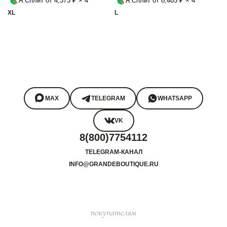
Я.Сплит от 4,373 ₽ × 4
Я.Сплит от 8,485 ₽ × 4
XL
L
MAX
TELEGRAM
WHATSAPP
VK
8(800)7754112
TELEGRAM-КАНАЛ
INFO@GRANDEBOUTIQUE.RU
покупателям