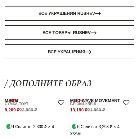
ВСЕ УКРАШЕНИЯ RUSHEV
ВСЕ ТОВАРЫ RUSHEV
ВСЕ УКРАШЕНИЯ
/ ДОПОЛНИТЕ ОБРАЗ
MSGM
-60%
MOD WAVE MOVEMENT
-40%
СУМКА-ТОУТ
БРЮКИ-КЛЁШ
9,200 ₽
22,990 ₽
13,190 ₽
21,990 ₽
Я.Сплит от 2,300 ₽ × 4
Я.Сплит от 3,298 ₽ × 4
XS
S
M