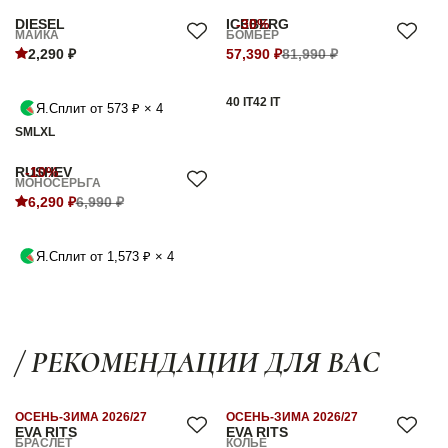
DIESEL
ICEBERG
-30%
МАЙКА
БОМБЕР
2,290 ₽
57,390 ₽
81,990 ₽
40 IT
42 IT
Я.Сплит от 573 ₽ × 4
S
M
L
XL
RUSHEV
-10%
МОНОСЕРЬГА
6,290 ₽
6,990 ₽
Я.Сплит от 1,573 ₽ × 4
/ РЕКОМЕНДАЦИИ ДЛЯ ВАС
ОСЕНЬ-ЗИМА 2026/27
ОСЕНЬ-ЗИМА 2026/27
EVA RITS
EVA RITS
БРАСЛЕТ
КОЛЬЕ