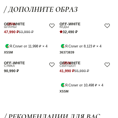
/ ДОПОЛНИТЕ ОБРАЗ
OFF-WHITE
-25%
OFF-WHITE
ШТАНЫ
КЕДЫ
47,990 ₽
63,990 ₽
32,490 ₽
Я.Сплит от 11,998 ₽ × 4
Я.Сплит от 8,123 ₽ × 4
XS
S
M
36
37
38
39
OFF-WHITE
OFF-WHITE
-25%
СУМКА
СВИТШОТ
90,990 ₽
41,990 ₽
55,990 ₽
Я.Сплит от 10,498 ₽ × 4
XS
S
M
/ РЕКОМЕНДАЦИИ ДЛЯ ВАС