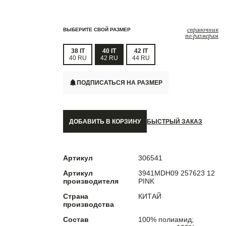
справочник
ВЫБЕРИТЕ СВОЙ РАЗМЕР
по размерам
38 IT
40 IT
42 IT
40 RU
42 RU
44 RU
ПОДПИСАТЬСЯ НА РАЗМЕР
ДОБАВИТЬ В КОРЗИНУ
БЫСТРЫЙ ЗАКАЗ
Артикул
306541
Артикул
3941MDH09 257623 12
производителя
PINK
Страна
КИТАЙ
производства
Состав
100% полиамид;