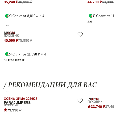
35,240 ₽
46,990 ₽
44,790 ₽
63,990
Я.Сплит от 8,810 ₽ × 4
Я.Сплит от 11
S
M
MSGM
-40%
ПУХОВИК
45,590 ₽
75,990 ₽
Я.Сплит от 11,398 ₽ × 4
38 IT
40 IT
42 IT
/ РЕКОМЕНДАЦИИ ДЛЯ ВАС
ОСЕНЬ-ЗИМА 2026/27
PINKO
-10%
ПУХОВИК
PARAJUMPERS
ПУХОВИК
33,740 ₽
37,49
79,990 ₽