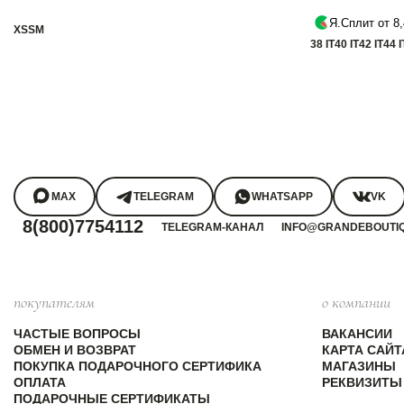
Я.Сплит от 8,
XS
S
M
38 IT
40 IT
42 IT
44 I
MAX
TELEGRAM
WHATSAPP
VK
8(800)7754112
TELEGRAM-КАНАЛ
INFO@GRANDEBOUTI
покупателям
о компании
ЧАСТЫЕ ВОПРОСЫ
ВАКАНСИИ
ОБМЕН И ВОЗВРАТ
КАРТА САЙТ
ПОКУПКА ПОДАРОЧНОГО СЕРТИФИКА
МАГАЗИНЫ
ОПЛАТА
РЕКВИЗИТЫ
ПОДАРОЧНЫЕ СЕРТИФИКАТЫ