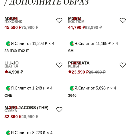
/ ДОПОЛНИТЕ ОБРАЗ
MSGM
-40%
MSGM
-30%
ПУХОВИК
КОСТЮМ
45,590 ₽
75,990 ₽
44,790 ₽
63,990 ₽
Я.Сплит от 11,398 ₽ × 4
Я.Сплит от 11,198 ₽ × 4
38 IT
40 IT
42 IT
S
M
LIU-JO
PREMIATA
-20%
ШАПКА
КЕДЫ
4,990 ₽
23,590 ₽
29,490 ₽
Я.Сплит от 1,248 ₽ × 4
Я.Сплит от 5,898 ₽ × 4
ONE
36
40
MARC JACOBS (THE)
-30%
СУМКА
32,890 ₽
46,990 ₽
Я.Сплит от 8,223 ₽ × 4