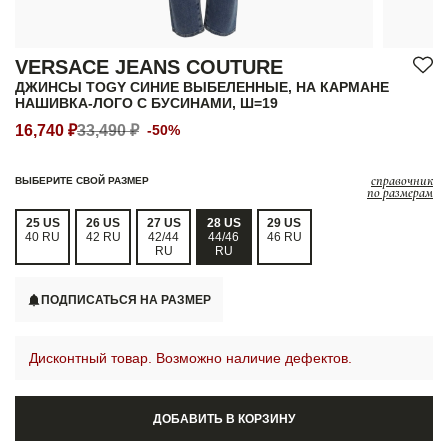
VERSACE JEANS COUTURE
ДЖИНСЫ TOGY СИНИЕ ВЫБЕЛЕННЫЕ, НА КАРМАНЕ
НАШИВКА-ЛОГО С БУСИНАМИ, Ш=19
16,740 ₽
33,490 ₽
-50%
справочник
ВЫБЕРИТЕ СВОЙ РАЗМЕР
по размерам
25 US
26 US
27 US
28 US
29 US
40 RU
42 RU
42/44
44/46
46 RU
RU
RU
ПОДПИСАТЬСЯ НА РАЗМЕР
Дисконтный товар. Возможно наличие дефектов.
ДОБАВИТЬ В КОРЗИНУ