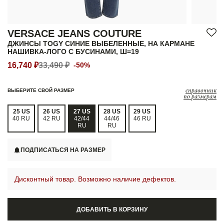
VERSACE JEANS COUTURE
ДЖИНСЫ TOGY СИНИЕ ВЫБЕЛЕННЫЕ, НА КАРМАНЕ
НАШИВКА-ЛОГО С БУСИНАМИ, Ш=19
16,740 ₽
33,490 ₽
-50%
справочник
ВЫБЕРИТЕ СВОЙ РАЗМЕР
по размерам
25 US
26 US
27 US
28 US
29 US
40 RU
42 RU
42/44
44/46
46 RU
RU
RU
ПОДПИСАТЬСЯ НА РАЗМЕР
Дисконтный товар. Возможно наличие дефектов.
ДОБАВИТЬ В КОРЗИНУ