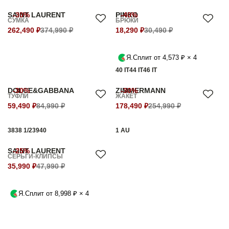
SAINT LAURENT
-30%
PINKO
-40%
СУМКА
БРЮКИ
262,490 ₽
374,990 ₽
18,290 ₽
30,490 ₽
Я.Сплит от 4,573 ₽ × 4
40 IT
44 IT
46 IT
DOLCE&GABBANA
-30%
ZIMMERMANN
-30%
ТУФЛИ
ЖАКЕТ
59,490 ₽
84,990 ₽
178,490 ₽
254,990 ₽
38
38 1/2
39
40
1 AU
SAINT LAURENT
-25%
СЕРЬГИ-КЛИПСЫ
35,990 ₽
47,990 ₽
Я.Сплит от 8,998 ₽ × 4