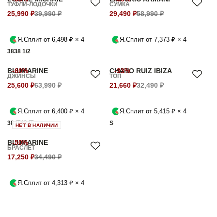
ТУФЛИ-ЛОДОЧКИ
СУМКА
25,990 ₽
39,990 ₽
29,490 ₽
58,990 ₽
Я.Сплит от 6,498 ₽ × 4
Я.Сплит от 7,373 ₽ × 4
38
38 1/2
BLUMARINE
-60%
CHARO RUIZ IBIZA
-33%
ДЖИНСЫ
ТОП
25,600 ₽
63,990 ₽
21,660 ₽
32,490 ₽
Я.Сплит от 6,400 ₽ × 4
Я.Сплит от 5,415 ₽ × 4
38 IT
42 IT
S
НЕТ В НАЛИЧИИ
BLUMARINE
-50%
БРАСЛЕТ
17,250 ₽
34,490 ₽
Я.Сплит от 4,313 ₽ × 4