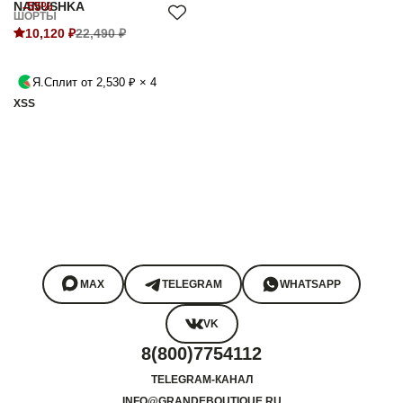
NANUSHKA
-55%
ШОРТЫ
10,120 ₽
22,490 ₽
Я.Сплит от 2,530 ₽ × 4
XS
S
MAX
TELEGRAM
WHATSAPP
VK
8(800)7754112
TELEGRAM-КАНАЛ
INFO@GRANDEBOUTIQUE.RU