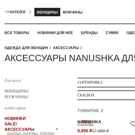
КАТАЛОГ
ЖЕНЩИНЫ
МУЖЧИНЫ
ВСЕ ТОВАРЫ
НОВИНКИ ДЛЯ НЕЕ
БРЕНДЫ
СУМКИ
ОДЕ
ОДЕЖДА ДЛЯ ЖЕНЩИН
АКСЕССУАРЫ
АКСЕССУАРЫ NANUSHKA Д
для кого
СОРТИРОВКА
ЖЕНЩИНЫ
СКИДКИ
МУЖЧИНЫ
категории
ТОВАРОВ: 2
НОВИНКИ
NANUSHKA
-50%
SALE!
ПАНАМА
АКСЕССУАРЫ
8,990 ₽
17,990 ₽
ШАПКИ, ШАРФЫ, ПЛАТКИ,