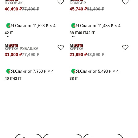
ПУХОВИК
БОМБЕР
46,490 ₽
77,490 ₽
45,740 ₽
91,490 ₽
Я.Сплит от 11,623 ₽ × 4
Я.Сплит от 11,435 ₽ × 4
42 IT
38 IT
40 IT
42 IT
MSGM
-60%
MSGM
-50%
КУРТКА-РУБАШКА
КУРТКА
31,000 ₽
77,490 ₽
21,990 ₽
43,990 ₽
Я.Сплит от 7,750 ₽ × 4
Я.Сплит от 5,498 ₽ × 4
40 IT
42 IT
38 IT