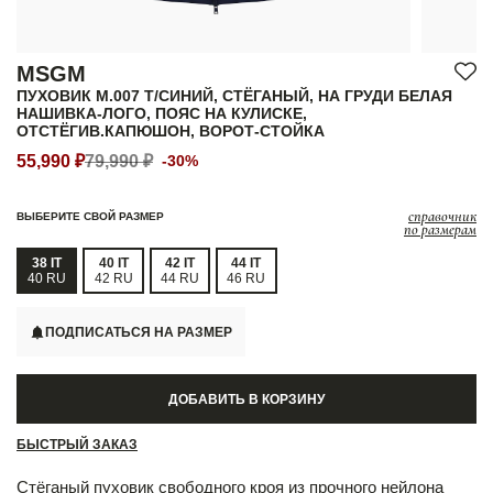
MSGM
ПУХОВИК М.007 Т/СИНИЙ, СТЁГАНЫЙ, НА ГРУДИ БЕЛАЯ
НАШИВКА-ЛОГО, ПОЯС НА КУЛИСКЕ,
ОТСТЁГИВ.КАПЮШОН, ВОРОТ-СТОЙКА
55,990 ₽
79,990 ₽
-30%
справочник
ВЫБЕРИТЕ СВОЙ РАЗМЕР
по размерам
38 IT
40 IT
42 IT
44 IT
40 RU
42 RU
44 RU
46 RU
ПОДПИСАТЬСЯ НА РАЗМЕР
ДОБАВИТЬ В КОРЗИНУ
БЫСТРЫЙ ЗАКАЗ
Стёганый пуховик свободного кроя из прочного нейлона