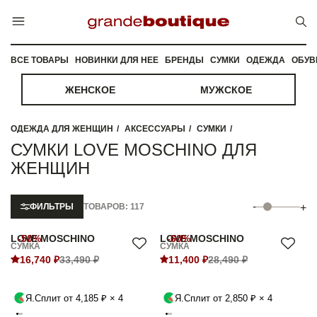
ВСЕ ТОВАРЫ
НОВИНКИ ДЛЯ НЕЕ
БРЕНДЫ
СУМКИ
ОДЕЖДА
ОБУВ
ЖЕНСКОЕ
МУЖСКОЕ
ОДЕЖДА ДЛЯ ЖЕНЩИН
АКСЕССУАРЫ
СУМКИ
СУМКИ LOVE MOSCHINO ДЛЯ
ЖЕНЩИН
-
ФИЛЬТРЫ
ТОВАРОВ: 117
+
LOVE MOSCHINO
-50%
LOVE MOSCHINO
-60%
СУМКА
СУМКА
16,740 ₽
33,490 ₽
11,400 ₽
28,490 ₽
Я.Сплит от 4,185 ₽ × 4
Я.Сплит от 2,850 ₽ × 4