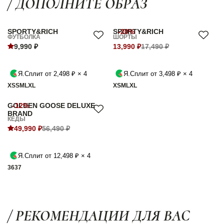
/ ДОПОЛНИТЕ ОБРАЗ
SPORTY&RICH
SPORTY&RICH
-20%
ФУТБОЛКА
ШОРТЫ
9,990 ₽
13,990 ₽
17,490 ₽
Я.Сплит от 2,498 ₽ × 4
Я.Сплит от 3,498 ₽ × 4
XS
S
M
L
XL
XS
M
L
XL
GOLDEN GOOSE DELUXE
-12%
BRAND
КЕДЫ
49,990 ₽
56,490 ₽
Я.Сплит от 12,498 ₽ × 4
36
37
/ РЕКОМЕНДАЦИИ ДЛЯ ВАС