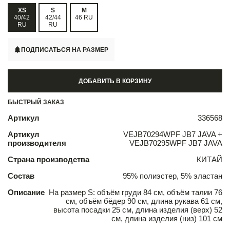
XS
S
M
40/42
42/44
46 RU
RU
RU
ПОДПИСАТЬСЯ НА РАЗМЕР
ДОБАВИТЬ В КОРЗИНУ
БЫСТРЫЙ ЗАКАЗ
Артикул
336568
Артикул
VEJB70294WPF JB7 JAVA +
производителя
VEJB70295WPF JB7 JAVA
Страна производства
КИТАЙ
Состав
95% полиэстер, 5% эластан
Описание
На размер S: объём груди 84 см, объём талии 76
см, объём бёдер 90 см, длина рукава 61 см,
высота посадки 25 см, длина изделия (верх) 52
см, длина изделия (низ) 101 см