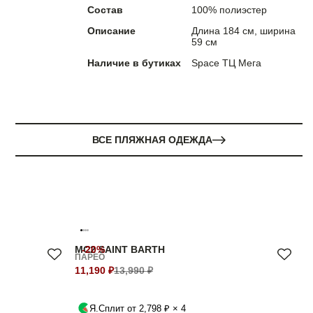
Состав
100% полиэстер
Описание
Длина 184 см, ширина
59 см
Наличие в бутиках
Space ТЦ Мега
ВСЕ ПЛЯЖНАЯ ОДЕЖДА
MC2 SAINT BARTH
-20%
ПАРЕО
11,190 ₽
13,990 ₽
Я.Сплит от 2,798 ₽ × 4