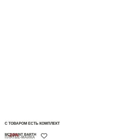
С ТОВАРОМ ЕСТЬ КОМПЛЕКТ
MC2 SAINT BARTH
-20%
ПЛАТЬЕ-МАЙКА