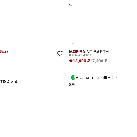
S
6/27
MC2 SAINT BARTH
-20%
КУПАЛЬНИК
13,990 ₽
17,490 ₽
Я.Сплит от 3,498 ₽ × 4
998 ₽ × 4
S
M