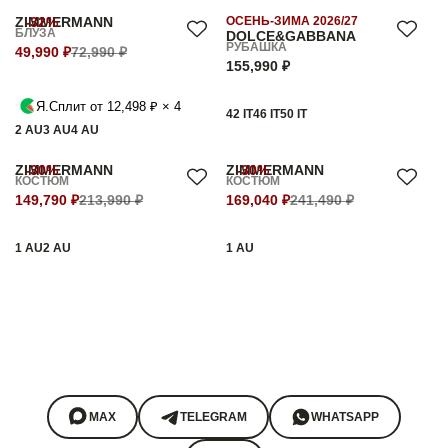
ZIMMERMANN
-32%
ОСЕНЬ-ЗИМА 2026/27
БЛУЗА
DOLCE&GABBANA
РУБАШКА
49,990 ₽
72,990 ₽
155,990 ₽
Я.Сплит от 12,498 ₽ × 4
42 IT
46 IT
50 IT
2 AU
3 AU
4 AU
ZIMMERMANN
-30%
ZIMMERMANN
-30%
КОСТЮМ
КОСТЮМ
149,790 ₽
213,990 ₽
169,040 ₽
241,490 ₽
1 AU
2 AU
1 AU
MAX
TELEGRAM
WHATSAPP