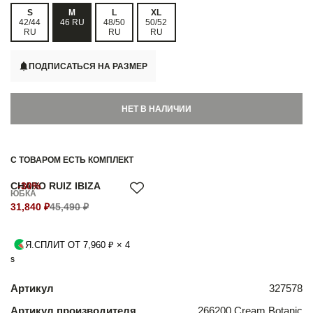
S
M
L
XL
42/44
46 RU
48/50
50/52
RU
RU
RU
ПОДПИСАТЬСЯ НА РАЗМЕР
НЕТ В НАЛИЧИИ
С ТОВАРОМ ЕСТЬ КОМПЛЕКТ
CHARO RUIZ IBIZA
-30%
ЮБКА
31,840 ₽
45,490 ₽
Я.СПЛИТ ОТ 7,960 ₽ × 4
S
Артикул
327578
Артикул производителя
266200 Cream Botanic