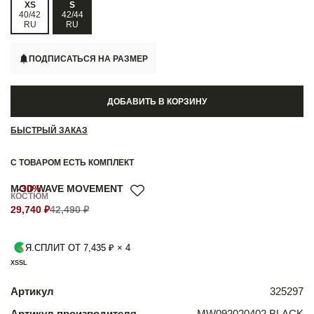
XS
S
40/42
42/44
RU
RU
ПОДПИСАТЬСЯ НА РАЗМЕР
ДОБАВИТЬ В КОРЗИНУ
БЫСТРЫЙ ЗАКАЗ
С ТОВАРОМ ЕСТЬ КОМПЛЕКТ
MOD WAVE MOVEMENT
-30%
КОСТЮМ
29,740 ₽
42,490 ₽
Я.СПЛИТ ОТ 7,435 ₽ × 4
XS
S
L
Артикул
325297
Артикул производителя
MW092020402 BLACK