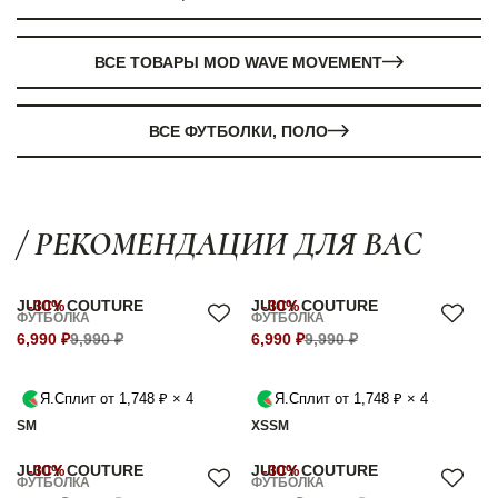
ВСЕ ТОВАРЫ MOD WAVE MOVEMENT
ВСЕ ФУТБОЛКИ, ПОЛО
/ РЕКОМЕНДАЦИИ ДЛЯ ВАС
JUICY COUTURE
-30%
JUICY COUTURE
-30%
ФУТБОЛКА
ФУТБОЛКА
6,990 ₽
9,990 ₽
6,990 ₽
9,990 ₽
Я.Сплит от 1,748 ₽ × 4
Я.Сплит от 1,748 ₽ × 4
S
M
XS
S
M
JUICY COUTURE
-30%
JUICY COUTURE
-30%
ФУТБОЛКА
ФУТБОЛКА