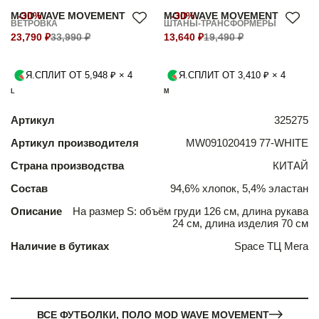
MOD WAVE MOVEMENT
-30%
MOD WAVE MOVEMENT
-30%
ВЕТРОВКА
ШТАНЫ-ТРАНСФОРМЕРЫ
23,790 ₽
33,990 ₽
13,640 ₽
19,490 ₽
Я.СПЛИТ ОТ 5,948 ₽ × 4
Я.СПЛИТ ОТ 3,410 ₽ × 4
L
M
Артикул
325275
Артикул производителя
MW091020419 77-WHITE
Страна производства
КИТАЙ
Состав
94,6% хлопок, 5,4% эластан
Описание
На размер S: объём груди 126 см, длина рукава
24 см, длина изделия 70 см
Наличие в бутиках
Space ТЦ Мега
ВСЕ ФУТБОЛКИ, ПОЛО MOD WAVE MOVEMENT