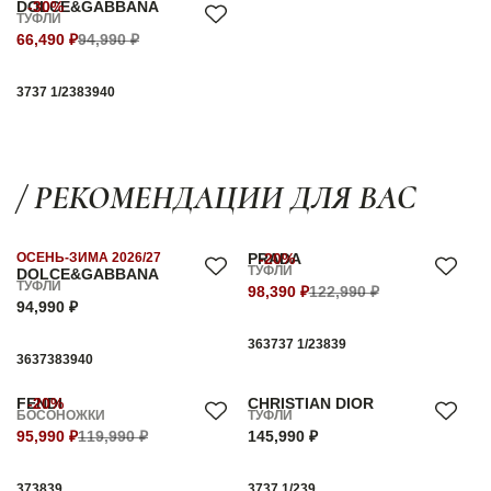
DOLCE&GABBANA
-30%
ТУФЛИ
66,490 ₽
94,990 ₽
37
37 1/2
38
39
40
/ РЕКОМЕНДАЦИИ ДЛЯ ВАС
ОСЕНЬ-ЗИМА 2026/27
PRADA
-20%
ТУФЛИ
DOLCE&GABBANA
ТУФЛИ
98,390 ₽
122,990 ₽
94,990 ₽
36
37
37 1/2
38
39
36
37
38
39
40
FENDI
-20%
CHRISTIAN DIOR
БОСОНОЖКИ
ТУФЛИ
95,990 ₽
119,990 ₽
145,990 ₽
37
38
39
37
37 1/2
39