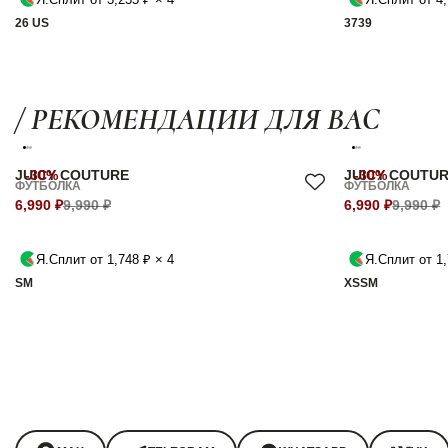
26 US
37
39
/ РЕКОМЕНДАЦИИ ДЛЯ ВАС
JUICY COUTURE
-30%
JUICY COUTU
-30%
ФУТБОЛКА
ФУТБОЛКА
6,990 ₽
9,990 ₽
6,990 ₽
9,990 ₽
Я.Сплит от 1,748 ₽ × 4
Я.Сплит от 1,
S
M
XS
S
M