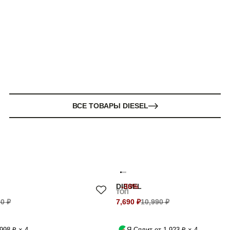
ВСЕ ТОВАРЫ DIESEL
DIESEL
-30%
ТОП
0 ₽
7,690 ₽
10,990 ₽
998 ₽ × 4
Я.Сплит от 1,923 ₽ × 4