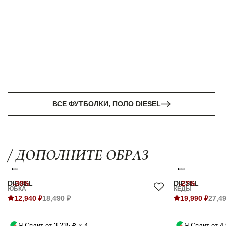
ВСЕ ФУТБОЛКИ, ПОЛО DIESEL
/ ДОПОЛНИТЕ ОБРАЗ
DIESEL
-30%
DIESEL
-27%
ЮБКА
КЕДЫ
12,940 ₽
18,490 ₽
19,990 ₽
27,49
Я.Сплит от 3,235 ₽ × 4
Я.Сплит от 4,