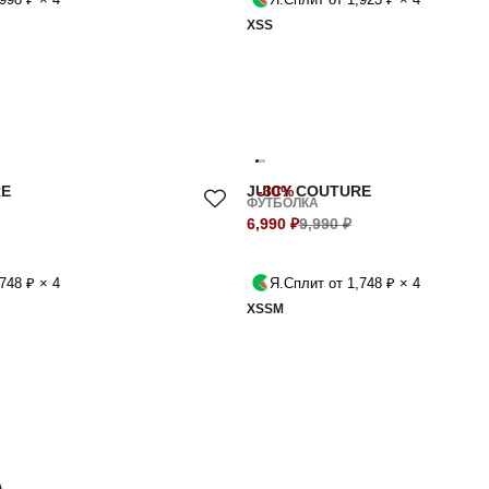
XS
S
RE
JUICY COUTURE
-30%
ФУТБОЛКА
6,990 ₽
9,990 ₽
748 ₽ × 4
Я.Сплит от 1,748 ₽ × 4
XS
S
M