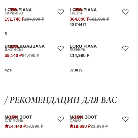
LORO PIANA
-35%
LORO PIANA
-45%
КАРДИГАН
ТРЕНЧ
191,740 ₽
294,990 ₽
364,090 ₽
661,990 ₽
40 IT
44 IT
S
DOLCE&GABBANA
-30%
LORO PIANA
ДЖИНСЫ
ЛОФЕРЫ
59,140 ₽
84,490 ₽
114,990 ₽
42 IT
37
38
39
/ РЕКОМЕНДАЦИИ ДЛЯ ВАС
MOON BOOT
-15%
MOON BOOT
-15%
СЛИПОНЫ
САБО
14,440 ₽
16,990 ₽
18,690 ₽
21,990 ₽