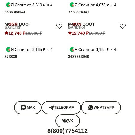
Я.Сплит от 3,610 ₽ × 4
Я.Сплит от 4,673 ₽ × 4
35
36
38
40
41
37
38
39
40
41
MOON BOOT
-25%
MOON BOOT
-25%
БАЛЕТКИ
БАЛЕТКИ
12,740 ₽
16,990 ₽
12,740 ₽
16,990 ₽
Я.Сплит от 3,185 ₽ × 4
Я.Сплит от 3,185 ₽ × 4
37
38
39
36
37
38
39
40
MAX
TELEGRAM
WHATSAPP
VK
8(800)7754112