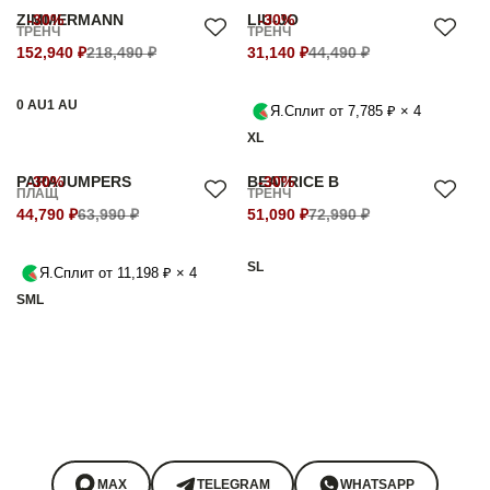
ZIMMERMANN
-30%
LIU-JO
-30%
ТРЕНЧ
ТРЕНЧ
152,940 ₽
218,490 ₽
31,140 ₽
44,490 ₽
0 AU
1 AU
Я.Сплит от 7,785 ₽ × 4
XL
PARAJUMPERS
-30%
BEATRICE B
-30%
ПЛАЩ
ТРЕНЧ
44,790 ₽
63,990 ₽
51,090 ₽
72,990 ₽
S
L
Я.Сплит от 11,198 ₽ × 4
S
M
L
MAX
TELEGRAM
WHATSAPP