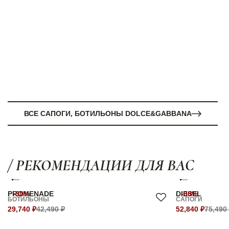
ВСЕ САПОГИ, БОТИЛЬОНЫ DOLCE&GABBANA
/ РЕКОМЕНДАЦИИ ДЛЯ ВАС
PROMENADE
-30%
DIESEL
-30%
БОТИЛЬОНЫ
САПОГИ
29,740 ₽
42,490 ₽
52,840 ₽
75,490