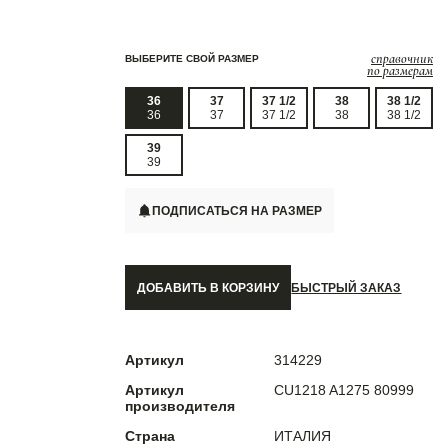
справочник
ВЫБЕРИТЕ СВОЙ РАЗМЕР
по размерам
36
37
37 1/2
38
38 1/2
36
37
37 1/2
38
38 1/2
39
39
ПОДПИСАТЬСЯ НА РАЗМЕР
ДОБАВИТЬ В КОРЗИНУ
БЫСТРЫЙ ЗАКАЗ
Артикул
314229
Артикул
CU1218 A1275 80999
производителя
Страна
ИТАЛИЯ