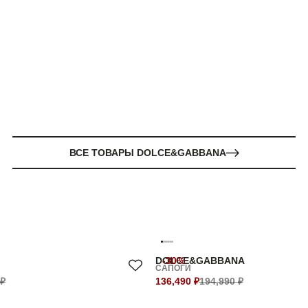
ВСЕ ТОВАРЫ DOLCE&GABBANA
DOLCE&GABBANA
-30%
САПОГИ
 ₽
136,490 ₽
194,990 ₽