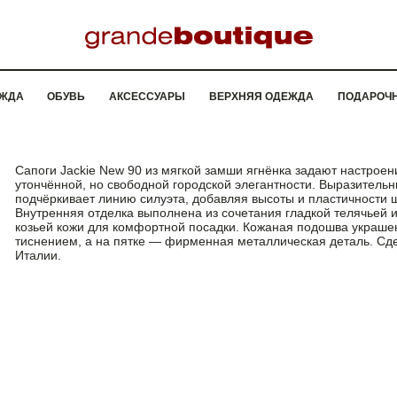
ЖДА
ОБУВЬ
АКСЕССУАРЫ
ВЕРХНЯЯ ОДЕЖДА
ПОДАРОЧ
Сапоги Jackie New 90 из мягкой замши ягнёнка задают настроен
утончённой, но свободной городской элегантности. Выразительн
подчёркивает линию силуэта, добавляя высоты и пластичности ш
Внутренняя отделка выполнена из сочетания гладкой телячьей и
козьей кожи для комфортной посадки. Кожаная подошва украше
тиснением, а на пятке — фирменная металлическая деталь. Сд
Италии.