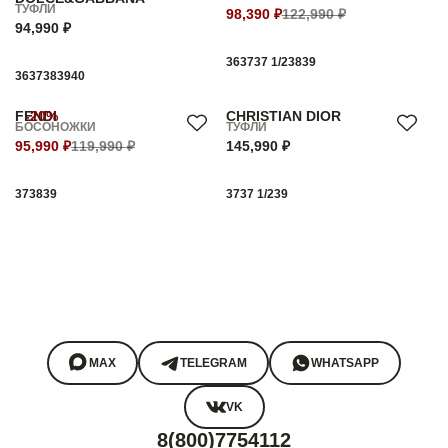
ТУФЛИ
98,390 ₽
122,990 ₽
94,990 ₽
36
37
37 1/2
38
39
36
37
38
39
40
FENDI
-20%
CHRISTIAN DIOR
БОСОНОЖКИ
ТУФЛИ
95,990 ₽
119,990 ₽
145,990 ₽
37
38
39
37
37 1/2
39
MAX
TELEGRAM
WHATSAPP
VK
8(800)7754112