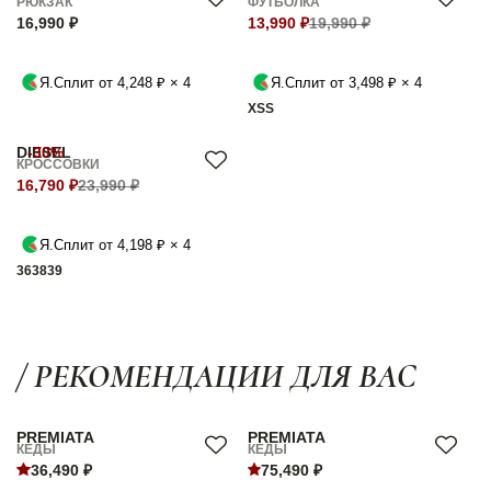
РЮКЗАК
ФУТБОЛКА
16,990 ₽
13,990 ₽
19,990 ₽
Я.Сплит от 4,248 ₽ × 4
Я.Сплит от 3,498 ₽ × 4
XS
S
DIESEL
-30%
КРОССОВКИ
16,790 ₽
23,990 ₽
Я.Сплит от 4,198 ₽ × 4
36
38
39
/ РЕКОМЕНДАЦИИ ДЛЯ ВАС
PREMIATA
PREMIATA
КЕДЫ
КЕДЫ
36,490 ₽
75,490 ₽