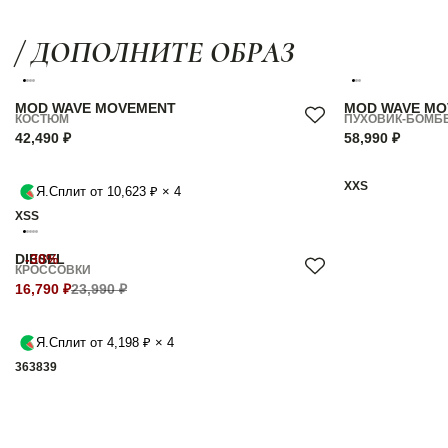
/ ДОПОЛНИТЕ ОБРАЗ
MOD WAVE MOVEMENT
MOD WAVE M
КОСТЮМ
ПУХОВИК-БОМБ
42,490 ₽
58,990 ₽
XXS
Я.Сплит от 10,623 ₽ × 4
XS
S
DIESEL
-30%
КРОССОВКИ
16,790 ₽
23,990 ₽
Я.Сплит от 4,198 ₽ × 4
36
38
39