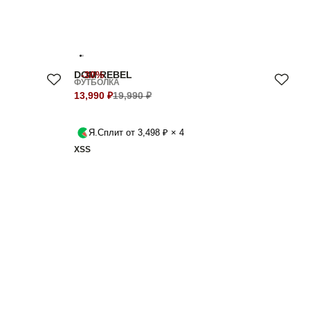
DOM REBEL
-30%
ФУТБОЛКА
13,990 ₽
19,990 ₽
Я.Сплит от 3,498 ₽ × 4
XS
S