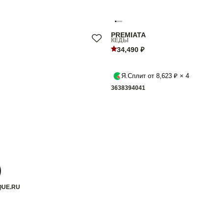
PREMIATA
КЕДЫ
34,490 ₽
Я.Сплит от 8,623 ₽ × 4
36
38
39
40
41
QUE.RU