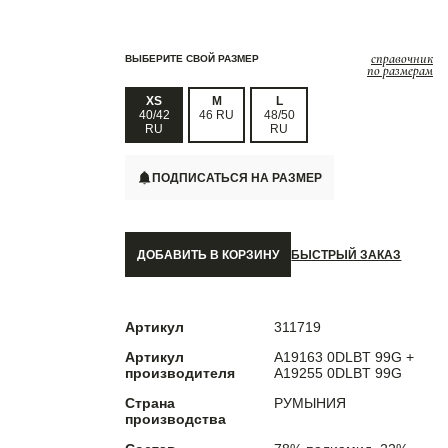
справочник
ВЫБЕРИТЕ СВОЙ РАЗМЕР
по размерам
XS
M
L
40/42
46 RU
48/50
RU
RU
ПОДПИСАТЬСЯ НА РАЗМЕР
ДОБАВИТЬ В КОРЗИНУ
БЫСТРЫЙ ЗАКАЗ
Артикул
311719
Артикул
A19163 0DLBT 99G +
производителя
A19255 0DLBT 99G
Страна
РУМЫНИЯ
производства