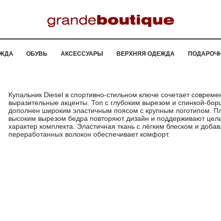
ЖДА
ОБУВЬ
АКСЕССУАРЫ
ВЕРХНЯЯ ОДЕЖДА
ПОДАРОЧ
Купальник Diesel в спортивно-стильном ключе сочетает совреме
выразительные акценты. Топ с глубоким вырезом и спинкой-бор
дополнен широким эластичным поясом с крупным логотипом. Пл
высоким вырезом бедра повторяют дизайн и поддерживают цел
характер комплекта. Эластичная ткань с лёгким блеском и доба
переработанных волокон обеспечивает комфорт.