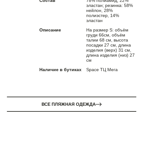
Состав
78% полиамид, 22%
эластан; резинка: 58%
нейлон, 28%
полиэстер, 14%
эластан
Описание
На размер S: объём
груди 66см, объём
талии 68 см, высота
посадки 27 см, длина
изделия (верх) 31 см,
длина изделия (низ) 27
см
Наличие в бутиках
Space ТЦ Мега
ВСЕ ПЛЯЖНАЯ ОДЕЖДА