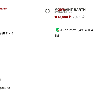
6/27
MC2 SAINT BARTH
-20%
КУПАЛЬНИК
13,990 ₽
17,490 ₽
Я.Сплит от 3,498 ₽ × 4
998 ₽ × 4
S
M
QUE.RU