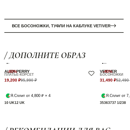
ВСЕ БОСОНОЖКИ, ТУФЛИ НА КАБЛУКЕ VETIVER
/ ДОПОЛНИТЕ ОБРАЗ
ALEX PERRY
-80%
VETIVER
-40%
ПЛАТЬЕ-КОРСЕТ
БОСОНОЖКИ
19,200 ₽
95,990 ₽
31,490 ₽
52,490
Я.Сплит от 4,800 ₽ × 4
Я.Сплит от 7,
10 UK
12 UK
35
36
37
37 1/2
38