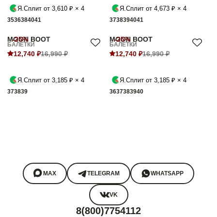
Я.Сплит от 3,610 ₽ × 4
Я.Сплит от 4,673 ₽ × 4
35
36
38
40
41
37
38
39
40
41
MOON BOOT
-25%
MOON BOOT
-25%
БАЛЕТКИ
БАЛЕТКИ
12,740 ₽
16,990 ₽
12,740 ₽
16,990 ₽
Я.Сплит от 3,185 ₽ × 4
Я.Сплит от 3,185 ₽ × 4
37
38
39
36
37
38
39
40
MAX
TELEGRAM
WHATSAPP
VK
8(800)7754112