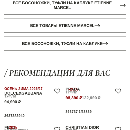
ВСЕ БОСОНОЖКИ, ТУФЛИ НА КАБЛУКЕ ETIENNE
MARCEL
ВСЕ ТОВАРЫ ETIENNE MARCEL
ВСЕ БОСОНОЖКИ, ТУФЛИ НА КАБЛУКЕ
/ РЕКОМЕНДАЦИИ ДЛЯ ВАС
ОСЕНЬ-ЗИМА 2026/27
PRADA
-20%
ТУФЛИ
DOLCE&GABBANA
ТУФЛИ
98,390 ₽
122,990 ₽
94,990 ₽
36
37
37 1/2
38
39
36
37
38
39
40
FENDI
-20%
CHRISTIAN DIOR