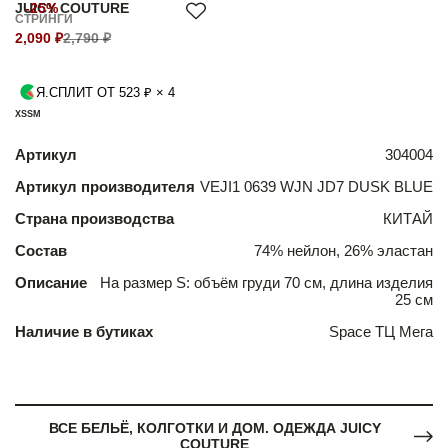
JUICY COUTURE
-25%
СТРИНГИ
2,090 ₽
2,790 ₽
Я.СПЛИТ ОТ 523 ₽ × 4
XS
S
M
Артикул
304004
Артикул производителя
VEJI1 0639 WJN JD7 DUSK BLUE
Страна производства
КИТАЙ
Состав
74% нейлон, 26% эластан
Описание
На размер S: объём груди 70 см, длина изделия
25 см
Наличие в бутиках
Space ТЦ Мега
ВСЕ БЕЛЬЁ, КОЛГОТКИ И ДОМ. ОДЕЖДА JUICY
COUTURE