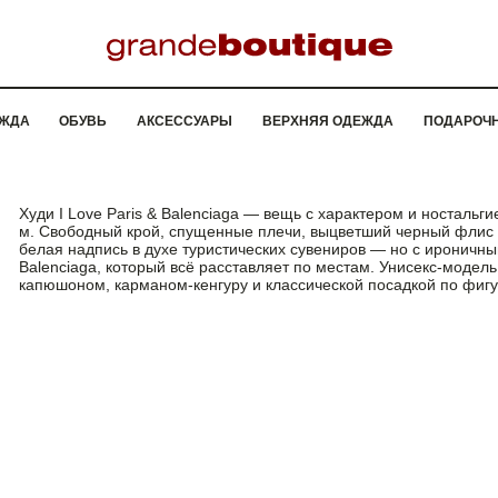
ЖДА
ОБУВЬ
АКСЕССУАРЫ
ВЕРХНЯЯ ОДЕЖДА
ПОДАРОЧ
Худи I Love Paris & Balenciaga — вещь с характером и ностальги
м. Свободный крой, спущенные плечи, выцветший черный флис 
белая надпись в духе туристических сувениров — но с ироничн
Balenciaga, который всё расставляет по местам. Унисекс-модель
капюшоном, карманом-кенгуру и классической посадкой по фигу