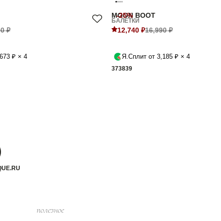
MOON BOOT
-25%
БАЛЕТКИ
0 ₽
12,740 ₽
16,990 ₽
673 ₽ × 4
Я.Сплит от 3,185 ₽ × 4
37
38
39
QUE.RU
полезное