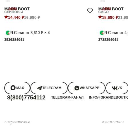
MOON BOOT
-15%
MOON BOOT
-15%
СЛИПОНЫ
САБО
14,440 ₽
16,990 ₽
18,690 ₽
21,99
Я.Сплит от 3,610 ₽ × 4
Я.Сплит от 4,
35
36
38
40
41
37
38
39
40
41
MAX
TELEGRAM
WHATSAPP
VK
8(800)7754112
TELEGRAM-КАНАЛ
INFO@GRANDEBOUTI
покупателям
о компании