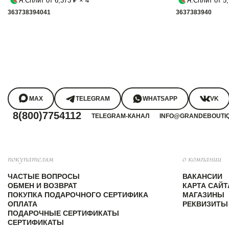
Я.Сплит от 6,373 ₽ × 4
Я.Сплит от 5,
36
37
38
39
40
41
36
37
38
39
40
MAX
TELEGRAM
WHATSAPP
VK
8(800)7754112
TELEGRAM-КАНАЛ
INFO@GRANDEBOUTI
покупателям
о компании
ЧАСТЫЕ ВОПРОСЫ
ВАКАНСИИ
ОБМЕН И ВОЗВРАТ
КАРТА САЙТ
ПОКУПКА ПОДАРОЧНОГО СЕРТИФИКА
МАГАЗИНЫ
ОПЛАТА
РЕКВИЗИТЫ
ПОДАРОЧНЫЕ СЕРТИФИКАТЫ
СЕРТИФИКАТЫ