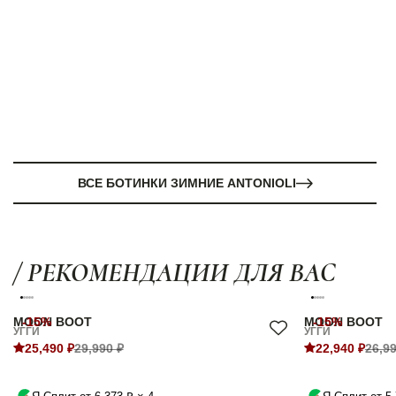
ВСЕ БОТИНКИ ЗИМНИЕ ANTONIOLI
/ РЕКОМЕНДАЦИИ ДЛЯ ВАС
MOON BOOT
-15%
MOON BOOT
-15%
УГГИ
УГГИ
25,490 ₽
29,990 ₽
22,940 ₽
26,99