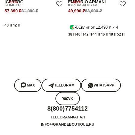
ICEBERG
-30%
EMPORIO ARMANI
-40%
БОМБЕР
КУРТКА-КОСУХА
57,390 ₽
81,990 ₽
49,990 ₽
83,990 ₽
40 IT
42 IT
Я.Сплит от 12,498 ₽ × 4
38 IT
40 IT
42 IT
44 IT
46 IT
48 IT
52 IT
MAX
TELEGRAM
WHATSAPP
VK
8(800)7754112
TELEGRAM-КАНАЛ
INFO@GRANDEBOUTIQUE.RU