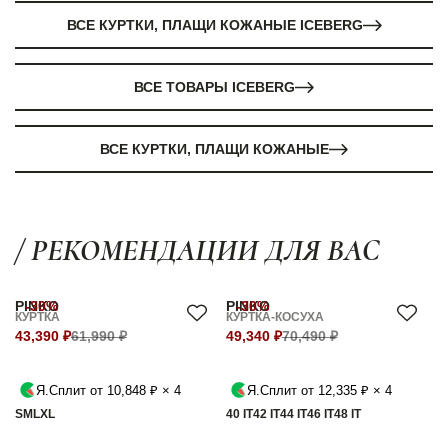
ВСЕ КУРТКИ, ПЛАЩИ КОЖАНЫЕ ICEBERG
ВСЕ ТОВАРЫ ICEBERG
ВСЕ КУРТКИ, ПЛАЩИ КОЖАНЫЕ
/ РЕКОМЕНДАЦИИ ДЛЯ ВАС
PINKO
-30%
PINKO
-30%
КУРТКА
КУРТКА-КОСУХА
43,390 ₽
61,990 ₽
49,340 ₽
70,490 ₽
Я.Сплит от 10,848 ₽ × 4
Я.Сплит от 12,335 ₽ × 4
S
M
L
XL
40 IT
42 IT
44 IT
46 IT
48 IT