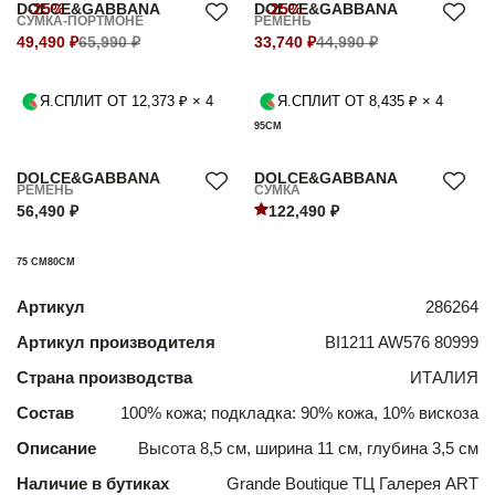
DOLCE&GABBANA
-25%
DOLCE&GABBANA
-25%
СУМКА-ПОРТМОНЕ
РЕМЕНЬ
49,490 ₽
65,990 ₽
33,740 ₽
44,990 ₽
Я.СПЛИТ ОТ 12,373 ₽ × 4
Я.СПЛИТ ОТ 8,435 ₽ × 4
95СМ
DOLCE&GABBANA
DOLCE&GABBANA
РЕМЕНЬ
СУМКА
56,490 ₽
122,490 ₽
75 СМ
80СМ
Артикул
286264
Артикул производителя
BI1211 AW576 80999
Страна производства
ИТАЛИЯ
Состав
100% кожа; подкладка: 90% кожа, 10% вискоза
Описание
Высота 8,5 см, ширина 11 см, глубина 3,5 см
Наличие в бутиках
Grande Boutique ТЦ Галерея ART