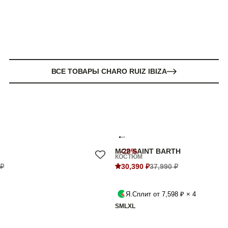
ВСЕ ТОВАРЫ CHARO RUIZ IBIZA
MC2 SAINT BARTH
-20%
КОСТЮМ
 ₽
30,390 ₽
37,990 ₽
Я.Сплит от 7,598 ₽ × 4
S
M
L
XL