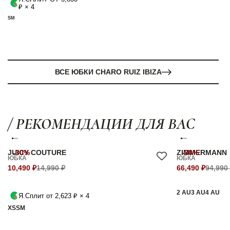
₽ × 4
S
M
ВСЕ ЮБКИ CHARO RUIZ IBIZA
/ РЕКОМЕНДАЦИИ ДЛЯ ВАС
JUICY COUTURE
-30%
ZIMMERMANN
-30%
ЮБКА
ЮБКА
10,490 ₽
14,990 ₽
66,490 ₽
94,990
2 AU
3 AU
4 AU
Я.Сплит от 2,623 ₽ × 4
XS
S
M