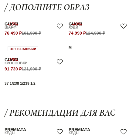
/ ДОПОЛНИТЕ ОБРАЗ
GUCCI
-25%
GUCCI
-40%
ШАРФ
ХУДИ
76,490 ₽
101,990 ₽
74,990 ₽
124,990 ₽
M
НЕТ В НАЛИЧИИ
GUCCI
-25%
КРОССОВКИ
91,730 ₽
121,990 ₽
37 1/2
38 1/2
39 1/2
/ РЕКОМЕНДАЦИИ ДЛЯ ВАС
PREMIATA
PREMIATA
КЕДЫ
КЕДЫ