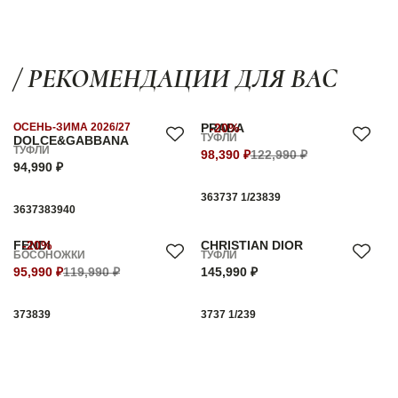
/ РЕКОМЕНДАЦИИ ДЛЯ ВАС
ОСЕНЬ-ЗИМА 2026/27
PRADA
-20%
ТУФЛИ
DOLCE&GABBANA
ТУФЛИ
98,390 ₽
122,990 ₽
94,990 ₽
36
37
37 1/2
38
39
36
37
38
39
40
FENDI
-20%
CHRISTIAN DIOR
БОСОНОЖКИ
ТУФЛИ
95,990 ₽
119,990 ₽
145,990 ₽
37
38
39
37
37 1/2
39