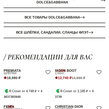
DOLCE&GABBANA
ВСЕ ТОВАРЫ DOLCE&GABBANA
ВСЕ ШЛЁПКИ, САНДАЛИИ, СЛАНЦЫ ФЛЭТ
/ РЕКОМЕНДАЦИИ ДЛЯ ВАС
PREMIATA
MOON BOOT
-15%
ШЛЁПКИ
САБО
18,990 ₽
12,740 ₽
14,990 ₽
Я.Сплит от 4,748 ₽ × 4
Я.Сплит от 3,185 ₽ × 4
36
37
38
39
40
37
39
FENDI
-18%
CHRISTIAN DIOR