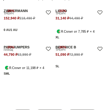
ZIMMERMANN
-30%
LIU-JO
-30%
ТРЕНЧ
ТРЕНЧ
152,940 ₽
218,490 ₽
31,140 ₽
44,490 ₽
0 AU
1 AU
Я.Сплит от 7,785 ₽ × 4
XL
PARAJUMPERS
-30%
BEATRICE B
-30%
ПЛАЩ
ТРЕНЧ
44,790 ₽
63,990 ₽
51,090 ₽
72,990 ₽
S
L
Я.Сплит от 11,198 ₽ × 4
S
M
L