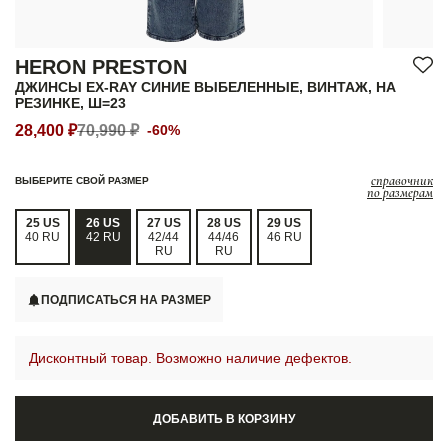
HERON PRESTON
ДЖИНСЫ EX-RAY СИНИЕ ВЫБЕЛЕННЫЕ, ВИНТАЖ, НА
РЕЗИНКЕ, Ш=23
28,400 ₽
70,990 ₽
-60%
справочник
ВЫБЕРИТЕ СВОЙ РАЗМЕР
по размерам
25 US
26 US
27 US
28 US
29 US
40 RU
42 RU
42/44
44/46
46 RU
RU
RU
ПОДПИСАТЬСЯ НА РАЗМЕР
Дисконтный товар. Возможно наличие дефектов.
ДОБАВИТЬ В КОРЗИНУ