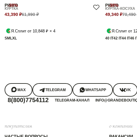
PINKO
-30%
PINKO
-30%
КУРТКА
КУРТКА-КОСУХА
43,390 ₽
61,990 ₽
49,340 ₽
70,490
Я.Сплит от 10,848 ₽ × 4
Я.Сплит от 12
S
M
L
XL
40 IT
42 IT
44 IT
46 I
MAX
TELEGRAM
WHATSAPP
VK
8(800)7754112
TELEGRAM-КАНАЛ
INFO@GRANDEBOUTI
покупателям
о компании
ЧАСТЫЕ ВОПРОСЫ
ВАКАНСИИ