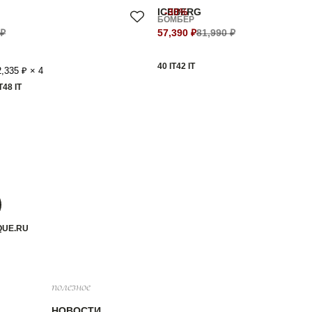
ICEBERG
-30%
БОМБЕР
 ₽
57,390 ₽
81,990 ₽
40 IT
42 IT
,335 ₽ × 4
T
48 IT
QUE.RU
полезное
НОВОСТИ