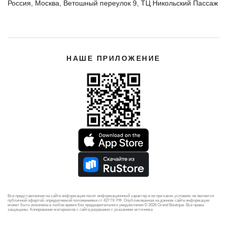
Россия, Москва, Ветошный переулок 9, ТЦ Никольский Пассаж
НАШЕ ПРИЛОЖЕНИЕ
Вся представленная на сайте информация носит информационный характер и ни при каких условиях не является
публичной офертой, определяемой положениями ст 437 ГК РФ. Опубликованная на данном сайте информация
может быть изменена в любое время без предварительного уведомления © 2026 Grand Boutique. Все права
защищены. Копирование материалов с сайта разрешено с указанием источника