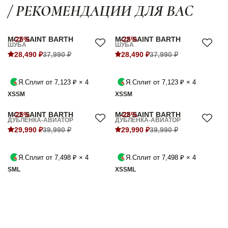
/ РЕКОМЕНДАЦИИ ДЛЯ ВАС
MC2 SAINT BARTH
-25%
MC2 SAINT BARTH
-25%
ШУБА
ШУБА
28,490 ₽
37,990 ₽
28,490 ₽
37,990 ₽
Я.Сплит от 7,123 ₽ × 4
Я.Сплит от 7,123 ₽ × 4
XS
S
M
XS
S
M
MC2 SAINT BARTH
-25%
MC2 SAINT BARTH
-25%
ДУБЛЁНКА-АВИАТОР
ДУБЛЁНКА-АВИАТОР
29,990 ₽
39,990 ₽
29,990 ₽
39,990 ₽
Я.Сплит от 7,498 ₽ × 4
Я.Сплит от 7,498 ₽ × 4
S
M
L
XS
S
M
L