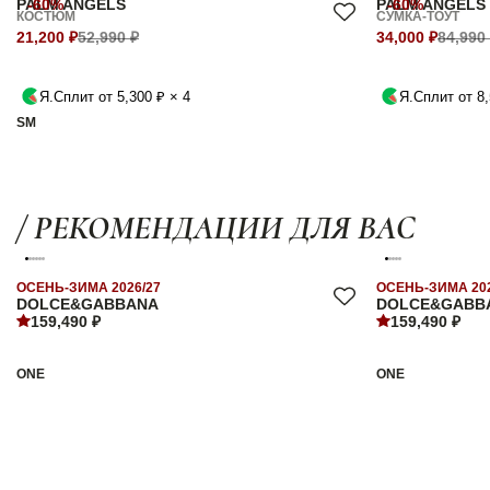
PALM ANGELS
-60%
PALM ANGELS
-60%
КОСТЮМ
СУМКА-ТОУТ
21,200 ₽
52,990 ₽
34,000 ₽
84,990
Я.Сплит от 5,300 ₽ × 4
Я.Сплит от 8,
S
M
/ РЕКОМЕНДАЦИИ ДЛЯ ВАС
ОСЕНЬ-ЗИМА 2026/27
ОСЕНЬ-ЗИМА 202
DOLCE&GABBANA
DOLCE&GABB
159,490 ₽
159,490 ₽
ONE
ONE