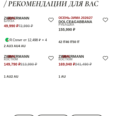
/ РЕКОМЕНДАЦИИ ДЛЯ ВАС
ZIMMERMANN
-32%
ОСЕНЬ-ЗИМА 2026/27
БЛУЗА
DOLCE&GABBANA
РУБАШКА
49,990 ₽
72,990 ₽
155,990 ₽
Я.Сплит от 12,498 ₽ × 4
42 IT
46 IT
50 IT
2 AU
3 AU
4 AU
ZIMMERMANN
-30%
ZIMMERMANN
-30%
КОСТЮМ
КОСТЮМ
149,790 ₽
213,990 ₽
169,040 ₽
241,490 ₽
1 AU
2 AU
1 AU